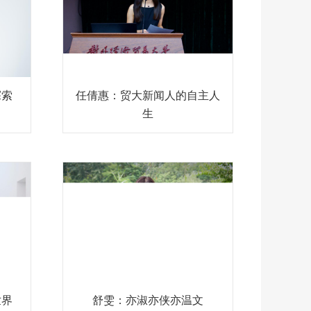
探索
任倩惠：贸大新闻人的自主人
生
世界
舒雯：亦淑亦侠亦温文