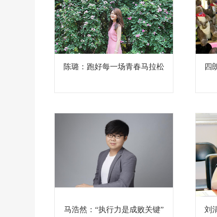
陈璐：跑好每一场青春马拉松
四
马浩然：“执行力是成败关键”
刘