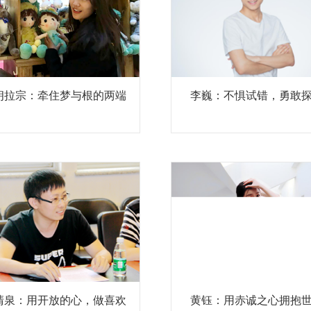
朗拉宗：牵住梦与根的两端
李巍：不惧试错，勇敢
清泉：用开放的心，做喜欢
黄钰：用赤诚之心拥抱