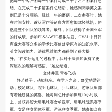
把每一个客户的每一个案件写成三千字左右的案件总
结。在完成二十多篇案件总结后，她感到阅读英文案
例已是十分顺畅。经过一年的磨砺，二次参赛时，她
在时间安排、诉状写作等诸多方面愈加驾轻就熟，俨
然是整个团队的领导者。最终，团队获得了全国亚军
的好成绩。参加ELSA-WTO模拟法庭、OVAL中日韩
商业大赛等众多的学术比赛使舒雯原有的知识水平、
英文阅读能力、法律思维能力都得到了很大提
升。“在实际运用的过程中，我对于法律知识有了更
深层次的理解与感悟。”她总结道。
文体并重 青春飞扬
静若处子，动如脱兔。在学习之余，舒雯酷爱运
动，校足球队、院羽毛球队、乒乓球队、游泳队里都
有着她矫健的英姿。她每周总计参加训练10小时以
上，曾获得贸大羽毛球赛女单亚军、羽毛球院系赛季
军、女足联赛团体亚军、游泳联赛季军。她参加众多