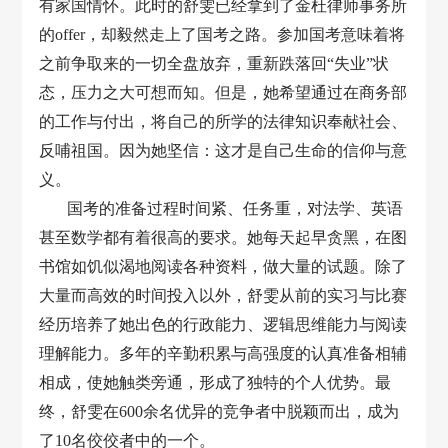
有家国情怀。此时的舒雯已经拿到了金杜律师事务所
的offer，却毅然走上了国考之路。参加国考意味着将
之前争取来的一切全盘放弃，重新跌落回“失业”状
态，压力之大可想而知。但是，她希望通过在商务部
的工作与付出，将自己的所学的法律知识奉献社会、
反哺祖国。因为她坚信：这才是自己生命的信仰与意
义。
国考的准备过程时间紧、任务重，对法学、英语
甚至数学都有着很高的要求。她每天起早贪黑，在图
书馆如饥似渴地阅读各种资料，做大量的试题。除了
大量而高效的时间投入以外，舒雯从前的实习与比赛
经历培养了她出色的行政能力、逻辑思维能力与阅读
理解能力。多年的辛勤积累与高强度的认真准备相辅
相成，使她触类旁通，形成了独特的个人优势。最
终，舒雯在600余名优异的竞争者中脱颖而出，成为
了10名佼佼者中的一个。