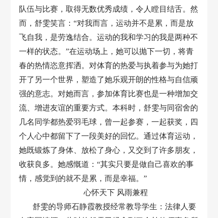
队伍与比赛，取得无数优秀成绩，令人瞠目结舌。然
而，舒雯笑言：“对我而言，运动并不是累，而是放
飞自我，是劳逸结合。运动的我和学习的我是两种不
一样的状态。”在运动场上，她可以抛下一切，将青
春的热情恣意挥洒。对体育的热爱与执着参与为她打
开了另一个世界，塑造了她乐观开朗的性格与自信顽
强的意志。对她而言，参加体育比赛也是一种增加交
流、增进友谊的重要方式。本科时，舒雯与同宿舍的
几名同学都热爱羽毛球，曾一起参赛，一起获奖，四
个人心中都留下了一段美好的回忆。通过体育运动，
她既锻炼了身体、放松了身心，又交到了许多朋友，
收获良多。她感慨道：“其实只要是做自己喜欢的事
情，感觉到的就不是累，而是幸福。”
心怀天下 风雨兼程
舒雯的导师石静霞教授经常教导学生：法律人要