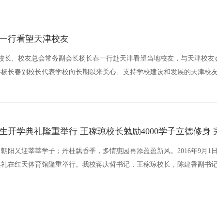
一行看望天津校友
副校长、校友总会常务副会长杨长春一行赴天津看望当地校友，与天津校友
影杨长春副校长代表学校向长期以来关心、支持学校建设和发展的天津校
新生开学典礼隆重举行 王稼琼校长勉励4000学子立德修身
朝阳又迎莘莘学子；丹桂飘香季，多情惠园再添盈盈新风。2016年9月1日
学典礼在红天体育馆隆重举行。我校蒋庆哲书记，王稼琼校长，陈建香副书
长、杨长春副校长，王强校长助理出席了开学典礼。