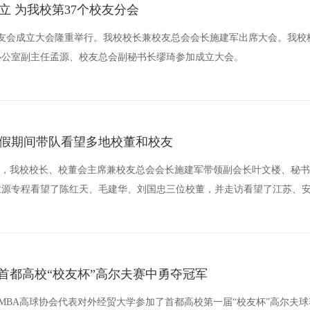
立 为我校第37个校友分会
校友会成立大会隆重举行。我校校长兼校友总会会长施建军出席大会。我校
办公室副主任孟源、校友总会副秘书长缪琦参加成立大会。
假期间带队看望多地校董和校友
8-21日，我校校长、校董会主席兼校友总会会长施建军带领副会长叶文楼、
孟源专程看望了陈红天、毛建华、刘国忠三位校董，并走访看望了江苏、
们通报了学校近期取得的可喜成绩，并带去了问候和祝福，表达了诚挚的
在首都高校“校友杯”高尔夫赛中勇夺冠军
外EMBA高球协会代表对外经贸大学参加了首都高校第一届“校友杯”高尔夫